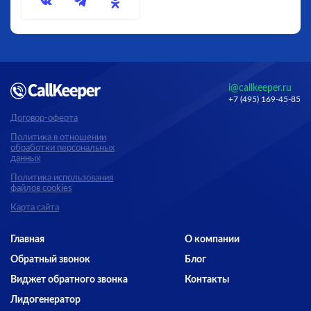
i@callkeeper.ru
+7 (495) 169-45-85
Договор-оферта
Политика в отношении
обработки персональных
данных
Политика использования
файлов cookies
Карта сайта
Главная
О компании
Обратный звонок
Блог
Виджет обратного звонка
Контакты
Лидогенератор