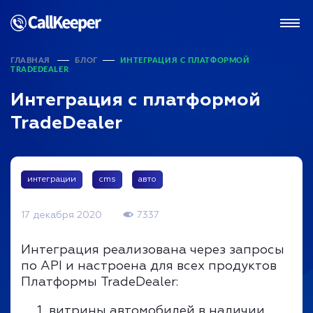
ГЛАВНАЯ
БЛОГ
ИНТЕГРАЦИЯ С ПЛАТФОРМОЙ
TRADEDEALER
Интеграция с платформой
TradeDealer
интеграции
cms
авто
17 декабря 2020
7337
Интеграция реализована через запросы
по API и настроена для всех продуктов
Платформы TradeDealer:
витрины автомобилей в наличии.