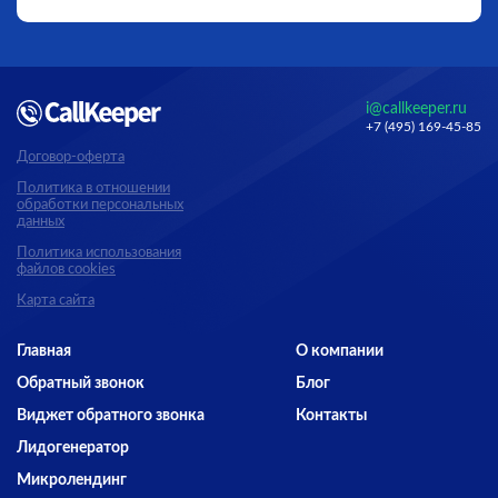
i@callkeeper.ru
+7 (495) 169-45-85
Договор-оферта
Политика в отношении
обработки персональных
данных
Политика использования
файлов cookies
Карта сайта
Главная
О компании
Обратный звонок
Блог
Виджет обратного звонка
Контакты
Лидогенератор
Микролендинг